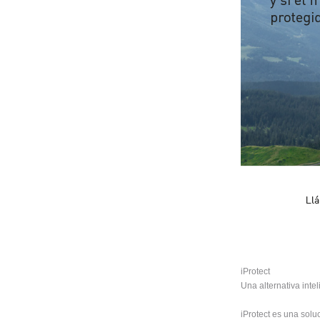
iProtect
Una alternativa inte
iProtect es una solu