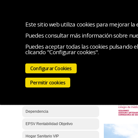
Este sitio web utiliza cookies para mejorar la
Puedes consultar más información sobre nu
OFERTA ESPECIAL
¿QUIÉN ME ATIENDE?
SE
Puedes aceptar todas las cookies pulsando el 
clicando "Configurar cookies".
Estás en:
Segu
Accidentes
Configurar Cookies
iProtect
Auto, moto y hogar
Permitir cookies
Decesos
Decesos IMQ
Dependencia
EPSV Rentabilidad Objetivo
Hogar Sanitario VIP