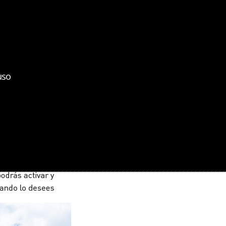
bizkaiko medikuen elkargoa
colegio de médicos de bizkaia
uso