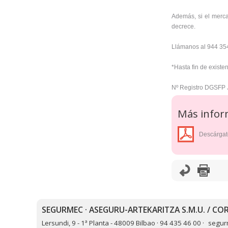
Además, si el merca
decrece.
Llámanos al 944 354
*Hasta fin de existe
Nº Registro DGSFP 
Más infor
Descárgat
SEGURMEC · ASEGURU-ARTEKARITZA S.M.U. / COR
Lersundi, 9 - 1ª Planta - 48009 Bilbao · 94 435 46 00 ·
segur