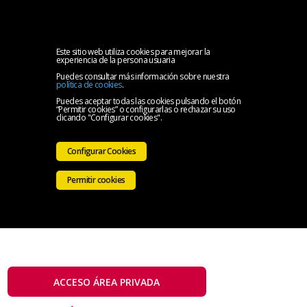
MENU
Oferta
Este sitio web utiliza cookies para mejorar la
experiencia de la persona usuaria
Puedes consultar más información sobre nuestra
Especial
¿Quién
política de cookies
.
Puedes aceptar todas las cookies pulsando el botón
“Permitir cookies” o configurarlas o rechazar su uso
me
Seguros
clicando "Configurar cookies".
atiende?
Configurar Cookies
Permitir cookies