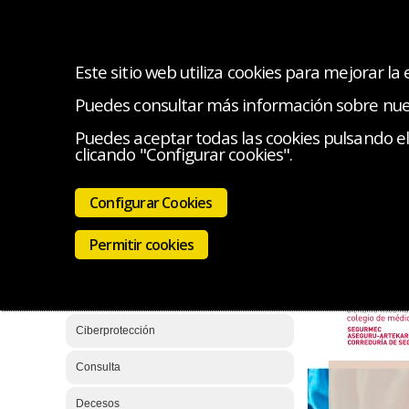
Este sitio web utiliza cookies para mejorar la
Puedes consultar más información sobre nu
OFERTA ESPECIAL
¿QUIÉN ME ATIENDE?
SE
Puedes aceptar todas las cookies pulsando el 
clicando "Configurar cookies".
Estás en:
Segu
Accidentes
Configurar Cookies
Dependen
Auto, moto y hogar
Permitir cookies
Baja Diaria Sanitaria VIP
Centro Fisioterapia
Ciberprotección
Consulta
Decesos