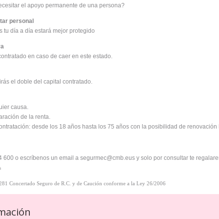
ecesitar el apoyo permanente de una persona?
tar personal
 tu día a día estará mejor protegido
ra
 contratado en caso de caer en este estado.
rás el doble del capital contratado.
uier causa.
ración de la renta.
ntratación: desde los 18 años hasta los 75 años con la posibilidad de renovación 
 600 o escríbenos un email a segurmec@cmb.eus y solo por consultar te regalare
s
281 Concertado Seguro de R.C. y de Caución conforme a la Ley 26/2006
mación