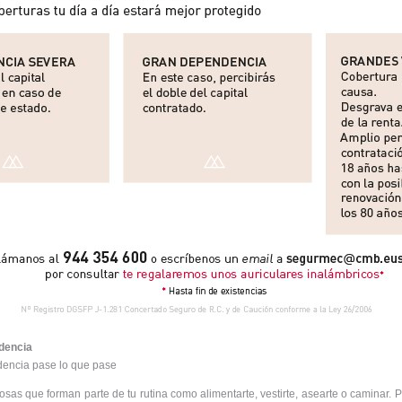
dencia
dencia pase lo que pase
as que forman parte de tu rutina como alimentarte, vestirte, asearte o caminar. 