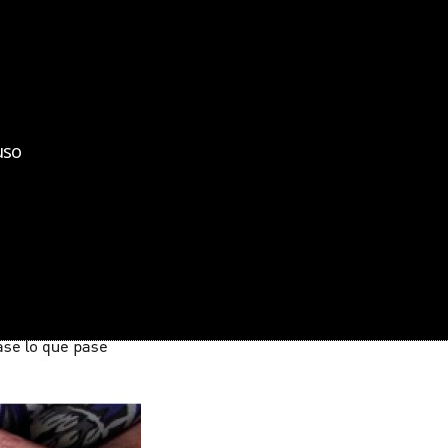
bizkaiko medikuen elkargoa
colegio de médicos de bizkaia
uso